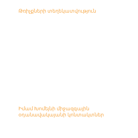
Թռիչքների տեղեկատվություն
Կոնտակտներ
Մենք հասկանում ենք, որ ճիշտ 
տեղեկատվությունը գտնելը երբեմն 
կարող է բարդ լինել։ Ձեզ համար 
գործընթացը հեշտացնելու 
նպատակով, խնդրում ենք օգտվել 
ստորև ներկայացված հղումից՝ 
Զվարթնոց օդանավակայանի բոլոր 
անհրաժեշտ կոնտակտային 
տվյալներին հասանելիություն 
ստանալու համար։
Իմամ Խոմեյնի միջազգային 
օդանավակայանի կոնտակտներ
Ուղղություն