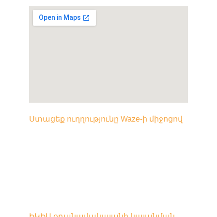
Ստացեք ուղղությունը Waze-ի միջոցով
Որտեղ կայանել ձեր մեքենան
Ուսումնասիրեք ձեր կայանման 
տարբերակները՝ ձեր փորձառությունը 
ավելի հարթ և հարմարավետ 
դարձնելու համար։
ԻԿԻԱ օդանավակայանի կայանման 